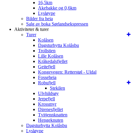
16,5km
Akebakke og 0,6km
Lysløype
Bilder fra heia
Salg av boka Sørlandsekspressen
Aktiviteter & turer
Turer
Kolåsen
Dagsturhytta Kolåsbu
Trollstien
Lille Kolåsen
Kråkedalsfjellet
Geitefjell
Kongevegen: Retterstøl - Uldal
Fosseheia
Robufjell
Stekilen
Ulvhildsøy
Jerpefjell
Krossmyr
Direnesfjellet
Tvitjennknatten
Hengeknuten
Dagsturhytta Kolåsbu
Lysløype