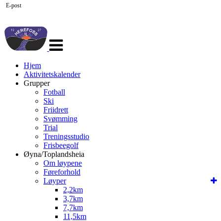
E-post
Veksle
navigasjon
Hjem
Aktivitetskalender
Grupper
Fotball
Ski
Friidrett
Svømming
Trial
Treningsstudio
Frisbeegolf
Øyna/Toplandsheia
Om løypene
Føreforhold
Løyper
2,2km
3,7km
7,7km
11,5km