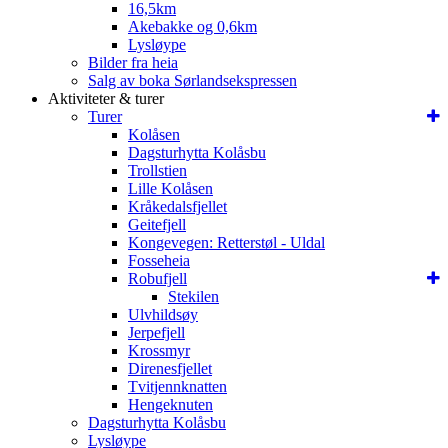
16,5km
Akebakke og 0,6km
Lysløype
Bilder fra heia
Salg av boka Sørlandsekspressen
Aktiviteter & turer
Turer
Kolåsen
Dagsturhytta Kolåsbu
Trollstien
Lille Kolåsen
Kråkedalsfjellet
Geitefjell
Kongevegen: Retterstøl - Uldal
Fosseheia
Robufjell
Stekilen
Ulvhildsøy
Jerpefjell
Krossmyr
Direnesfjellet
Tvitjennknatten
Hengeknuten
Dagsturhytta Kolåsbu
Lysløype