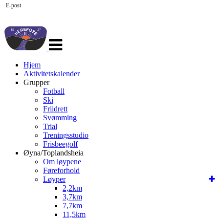
E-post
Veksle
navigasjon
Hjem
Aktivitetskalender
Grupper
Fotball
Ski
Friidrett
Svømming
Trial
Treningsstudio
Frisbeegolf
Øyna/Toplandsheia
Om løypene
Føreforhold
Løyper
2,2km
3,7km
7,7km
11,5km