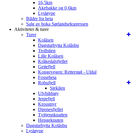
16,5km
Akebakke og 0,6km
Lysløype
Bilder fra heia
Salg av boka Sørlandsekspressen
Aktiviteter & turer
Turer
Kolåsen
Dagsturhytta Kolåsbu
Trollstien
Lille Kolåsen
Kråkedalsfjellet
Geitefjell
Kongevegen: Retterstøl - Uldal
Fosseheia
Robufjell
Stekilen
Ulvhildsøy
Jerpefjell
Krossmyr
Direnesfjellet
Tvitjennknatten
Hengeknuten
Dagsturhytta Kolåsbu
Lysløype