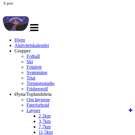
E-post
Veksle
navigasjon
Hjem
Aktivitetskalender
Grupper
Fotball
Ski
Friidrett
Svømming
Trial
Treningsstudio
Frisbeegolf
Øyna/Toplandsheia
Om løypene
Føreforhold
Løyper
2,2km
3,7km
7,7km
11,5km