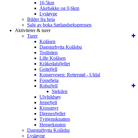
16,5km
Akebakke og 0,6km
Lysløype
Bilder fra heia
Salg av boka Sørlandsekspressen
Aktiviteter & turer
Turer
Kolåsen
Dagsturhytta Kolåsbu
Trollstien
Lille Kolåsen
Kråkedalsfjellet
Geitefjell
Kongevegen: Retterstøl - Uldal
Fosseheia
Robufjell
Stekilen
Ulvhildsøy
Jerpefjell
Krossmyr
Direnesfjellet
Tvitjennknatten
Hengeknuten
Dagsturhytta Kolåsbu
Lysløype