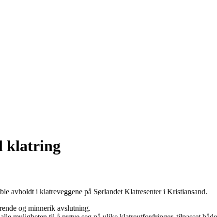
 klatring
 ble avholdt i klatreveggene på Sørlandet Klatresenter i Kristiansand.
drende og minnerik avslutning.
 alle muligheten til å prøve seg på ulike klatreutfordringer, tilpasset b