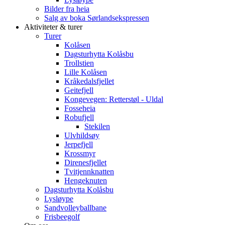
Bilder fra heia
Salg av boka Sørlandsekspressen
Aktiviteter & turer
Turer
Kolåsen
Dagsturhytta Kolåsbu
Trollstien
Lille Kolåsen
Kråkedalsfjellet
Geitefjell
Kongevegen: Retterstøl - Uldal
Fosseheia
Robufjell
Stekilen
Ulvhildsøy
Jerpefjell
Krossmyr
Direnesfjellet
Tvitjennknatten
Hengeknuten
Dagsturhytta Kolåsbu
Lysløype
Sandvolleyballbane
Frisbeegolf