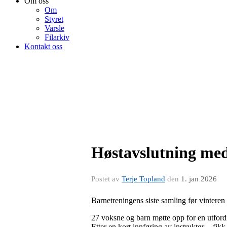
Om oss
Om
Styret
Varsle
Filarkiv
Kontakt oss
Høstavslutning med
Postet av
Terje Topland
den
1. jan 2026
Barnetreningens siste samling før vinteren
27 voksne og barn møtte opp for en utfor
Etter en kort innføring av instruktør - fikk