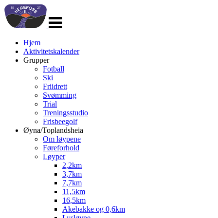
Veksle
navigasjon
Hjem
Aktivitetskalender
Grupper
Fotball
Ski
Friidrett
Svømming
Trial
Treningsstudio
Frisbeegolf
Øyna/Toplandsheia
Om løypene
Føreforhold
Løyper
2,2km
3,7km
7,7km
11,5km
16,5km
Akebakke og 0,6km
Lysløype