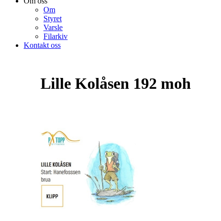
Om oss
Om
Styret
Varsle
Filarkiv
Kontakt oss
Lille Kolåsen 192 moh