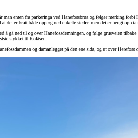
går man enten fra parkeringa ved Hanefossbrua og følger merking forbi
l at det er bratt både opp og ned enkelte steder, men det er hengt opp tau
ved å gå ned til og over Hanefossdemningen, og følge grusveien tilbake
iste stykket til Kolåsen.
Hanefossdammen og damanlegget på den ene sida, og ut over Herefoss o