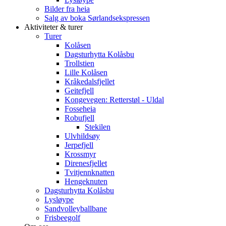
Bilder fra heia
Salg av boka Sørlandsekspressen
Aktiviteter & turer
Turer
Kolåsen
Dagsturhytta Kolåsbu
Trollstien
Lille Kolåsen
Kråkedalsfjellet
Geitefjell
Kongevegen: Retterstøl - Uldal
Fosseheia
Robufjell
Stekilen
Ulvhildsøy
Jerpefjell
Krossmyr
Direnesfjellet
Tvitjennknatten
Hengeknuten
Dagsturhytta Kolåsbu
Lysløype
Sandvolleyballbane
Frisbeegolf