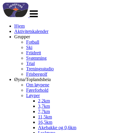
Veksle
navigasjon
Hjem
Aktivitetskalender
Grupper
Fotball
Ski
Friidrett
Svømming
Trial
Treningsstudio
Frisbeegolf
Øyna/Toplandsheia
Om løypene
Føreforhold
Løyper
2,2km
3,7km
7,7km
11,5km
16,5km
Akebakke og 0,6km
Lysløype