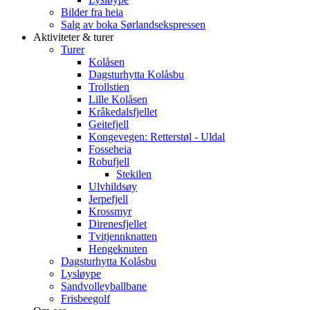
Bilder fra heia
Salg av boka Sørlandsekspressen
Aktiviteter & turer
Turer
Kolåsen
Dagsturhytta Kolåsbu
Trollstien
Lille Kolåsen
Kråkedalsfjellet
Geitefjell
Kongevegen: Retterstøl - Uldal
Fosseheia
Robufjell
Stekilen
Ulvhildsøy
Jerpefjell
Krossmyr
Direnesfjellet
Tvitjennknatten
Hengeknuten
Dagsturhytta Kolåsbu
Lysløype
Sandvolleyballbane
Frisbeegolf