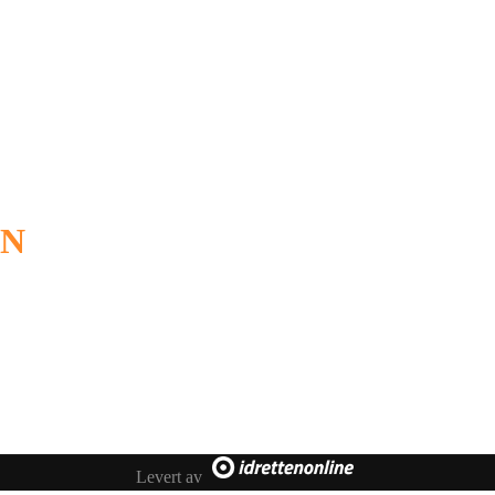
ON
Levert av