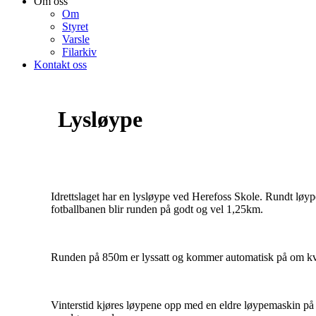
Om oss
Om
Styret
Varsle
Filarkiv
Kontakt oss
Lysløype
Idrettslaget har en lysløype ved Herefoss Skole. Rundt løy
fotballbanen blir runden på godt og vel 1,25km.
Runden på 850m er lyssatt og kommer automatisk på om kvel
Vinterstid kjøres løypene opp med en eldre løypemaskin på dug