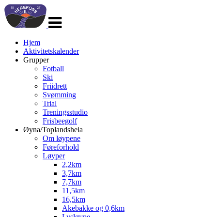
Veksle
navigasjon
Hjem
Aktivitetskalender
Grupper
Fotball
Ski
Friidrett
Svømming
Trial
Treningsstudio
Frisbeegolf
Øyna/Toplandsheia
Om løypene
Føreforhold
Løyper
2,2km
3,7km
7,7km
11,5km
16,5km
Akebakke og 0,6km
Lysløype