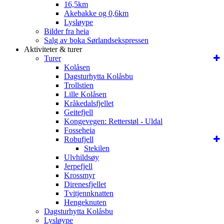
16,5km
Akebakke og 0,6km
Lysløype
Bilder fra heia
Salg av boka Sørlandsekspressen
Aktiviteter & turer
Turer
Kolåsen
Dagsturhytta Kolåsbu
Trollstien
Lille Kolåsen
Kråkedalsfjellet
Geitefjell
Kongevegen: Retterstøl - Uldal
Fosseheia
Robufjell
Stekilen
Ulvhildsøy
Jerpefjell
Krossmyr
Direnesfjellet
Tvitjennknatten
Hengeknuten
Dagsturhytta Kolåsbu
Lysløype