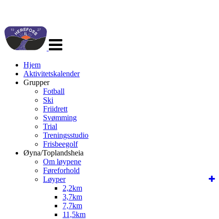
Veksle
navigasjon
Hjem
Aktivitetskalender
Grupper
Fotball
Ski
Friidrett
Svømming
Trial
Treningsstudio
Frisbeegolf
Øyna/Toplandsheia
Om løypene
Føreforhold
Løyper
2,2km
3,7km
7,7km
11,5km