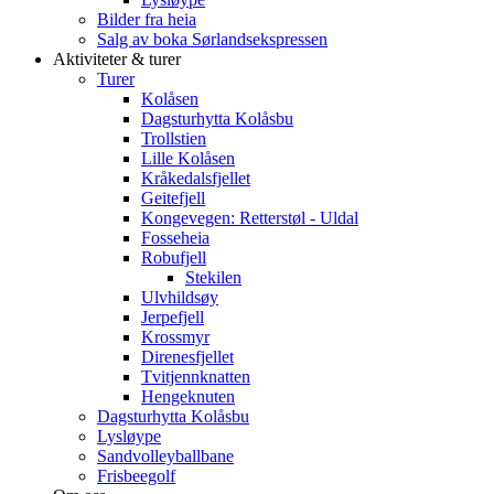
Bilder fra heia
Salg av boka Sørlandsekspressen
Aktiviteter & turer
Turer
Kolåsen
Dagsturhytta Kolåsbu
Trollstien
Lille Kolåsen
Kråkedalsfjellet
Geitefjell
Kongevegen: Retterstøl - Uldal
Fosseheia
Robufjell
Stekilen
Ulvhildsøy
Jerpefjell
Krossmyr
Direnesfjellet
Tvitjennknatten
Hengeknuten
Dagsturhytta Kolåsbu
Lysløype
Sandvolleyballbane
Frisbeegolf