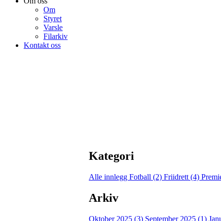
Om oss
Om
Styret
Varsle
Filarkiv
Kontakt oss
Kategori
Alle innlegg
Fotball (2)
Friidrett (4)
Premie
Arkiv
Oktober 2025 (3)
September 2025 (1)
Jan