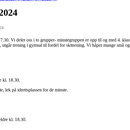
 2024
24
.30. Vi deler oss i to grupper- minstegruppen er opp til og med 4. klass
id, utgår trening i gymsal til fordel for skitrening. Vi håper mange små o
e kl. 18.30.
e, lek på idrettsplassen for de minste.
ldre kl. 18.30.