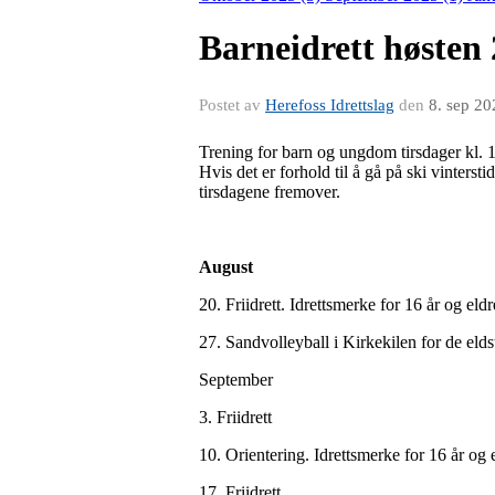
Barneidrett høsten
Postet av
Herefoss Idrettslag
den
8. sep 20
Trening for barn og ungdom tirsdager kl. 17
Hvis det er forhold til å gå på ski vinterst
tirsdagene fremover.
August
20. Friidrett. Idrettsmerke for 16 år og eldr
27. Sandvolleyball i Kirkekilen for de eldst
September
3. Friidrett
10. Orientering. Idrettsmerke for 16 år og e
17. Friidrett