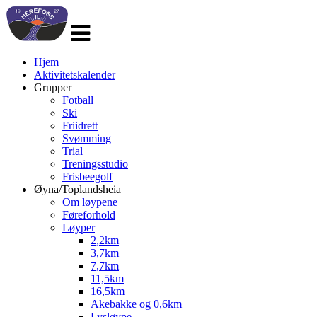
Veksle
navigasjon
Hjem
Aktivitetskalender
Grupper
Fotball
Ski
Friidrett
Svømming
Trial
Treningsstudio
Frisbeegolf
Øyna/Toplandsheia
Om løypene
Føreforhold
Løyper
2,2km
3,7km
7,7km
11,5km
16,5km
Akebakke og 0,6km
Lysløype