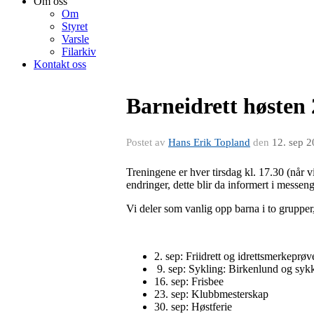
Om oss
Om
Styret
Varsle
Filarkiv
Kontakt oss
Barneidrett høsten
Postet av
Hans Erik Topland
den
12. sep 
Treningene er hver tirsdag kl. 17.30 (når v
endringer, dette blir da informert i messen
Vi deler som vanlig opp barna i to grupper, 
2. sep: Friidrett og idrettsmerkeprøv
9. sep: Sykling: Birkenlund og syk
16. sep: Frisbee
23. sep: Klubbmesterskap
30. sep: Høstferie