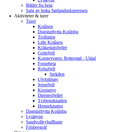
Bilder fra heia
Salg av boka Sørlandsekspressen
Aktiviteter & turer
Turer
Kolåsen
Dagsturhytta Kolåsbu
Trollstien
Lille Kolåsen
Kråkedalsfjellet
Geitefjell
Kongevegen: Retterstøl - Uldal
Fosseheia
Robufjell
Stekilen
Ulvhildsøy
Jerpefjell
Krossmyr
Direnesfjellet
Tvitjennknatten
Hengeknuten
Dagsturhytta Kolåsbu
Lysløype
Sandvolleyballbane
Frisbeegolf