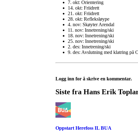
7. okt: Orientering
14. okt: Friidrett
21. okt: Friidrett
28. okt: Refleksløype
4. nov: Skøyter Arendal
11. nov: Innetrening/ski
18. nov: Innetrening/ski
25. nov: Innetrening/ski
2. des: Innetrening/ski
9. des: Avslutning med klatring på
Logg inn for å skrive en kommentar.
Siste fra Hans Erik Topla
Oppstart Herefoss IL BUA