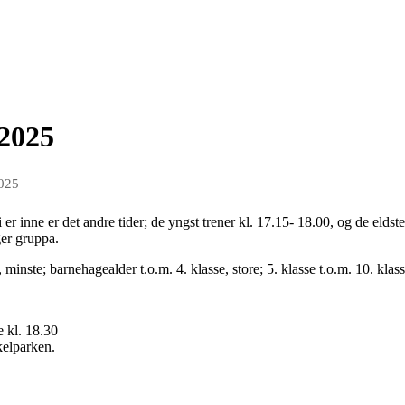
 2025
2025
i er inne er det andre tider; de yngst trener kl. 17.15- 18.00, og de eld
ger gruppa.
minste; barnehagealder t.o.m. 4. klasse, store; 5. klasse t.o.m. 10. klass
e kl. 18.30
kelparken.