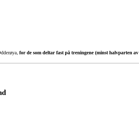
 Odderøya,
for de som deltar fast på treningene
(minst halvparten av
nd