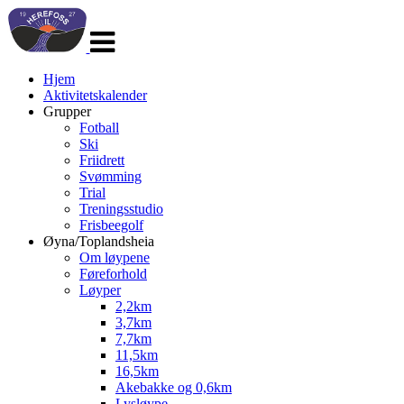
Veksle
navigasjon
Hjem
Aktivitetskalender
Grupper
Fotball
Ski
Friidrett
Svømming
Trial
Treningsstudio
Frisbeegolf
Øyna/Toplandsheia
Om løypene
Føreforhold
Løyper
2,2km
3,7km
7,7km
11,5km
16,5km
Akebakke og 0,6km
Lysløype