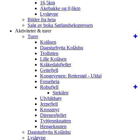
16,5km
Akebakke og 0,6km
Lysløype
Bilder fra heia
Salg av boka Sørlandsekspressen
Aktiviteter & turer
Turer
Kolåsen
Dagsturhytta Kolåsbu
Trollstien
Lille Kolåsen
Kråkedalsfjellet
Geitefjell
Kongevegen: Retterstøl - Uldal
Fosseheia
Robufjell
Stekilen
Ulvhildsøy
Jerpefjell
Krossmyr
Direnesfjellet
Tvitjennknatten
Hengeknuten
Dagsturhytta Kolåsbu
Lysløype