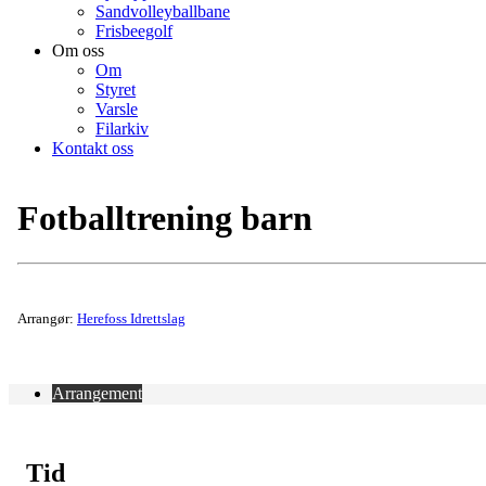
Sandvolleyballbane
Frisbeegolf
Om oss
Om
Styret
Varsle
Filarkiv
Kontakt oss
Fotballtrening barn
Arrangør:
Herefoss Idrettslag
Arrangement
Tid