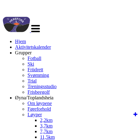
Veksle
navigasjon
Hjem
Aktivitetskalender
Grupper
Fotball
Ski
Friidrett
Svømming
Trial
Treningsstudio
Frisbeegolf
Øyna/Toplandsheia
Om løypene
Føreforhold
Løyper
2,2km
3,7km
7,7km
11,5km