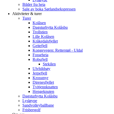
Bilder fra heia
Salg av boka Sørlandsekspressen
Aktiviteter & turer
Turer
Kolåsen
Dagsturhytta Kolåsbu
Trollstien
Lille Kolåsen
Kråkedalsfjellet
Geitefjell
Kongevegen: Retterstøl - Uldal
Fosseheia
Robufjell
Stekilen
Ulvhildsøy
Jerpefjell
Krossmyr
Direnesfjellet
Tvitjennknatten
Hengeknuten
Dagsturhytta Kolåsbu
Lysløype
Sandvolleyballbane
Frisbeegolf