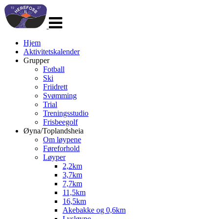
Veksle
navigasjon
Hjem
Aktivitetskalender
Grupper
Fotball
Ski
Friidrett
Svømming
Trial
Treningsstudio
Frisbeegolf
Øyna/Toplandsheia
Om løypene
Føreforhold
Løyper
2,2km
3,7km
7,7km
11,5km
16,5km
Akebakke og 0,6km
Lysløype