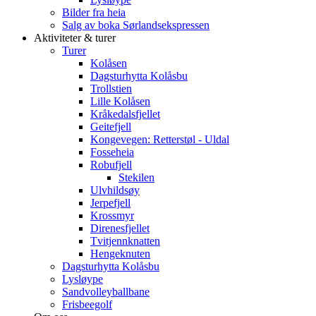
Bilder fra heia
Salg av boka Sørlandsekspressen
Aktiviteter & turer
Turer
Kolåsen
Dagsturhytta Kolåsbu
Trollstien
Lille Kolåsen
Kråkedalsfjellet
Geitefjell
Kongevegen: Retterstøl - Uldal
Fosseheia
Robufjell
Stekilen
Ulvhildsøy
Jerpefjell
Krossmyr
Direnesfjellet
Tvitjennknatten
Hengeknuten
Dagsturhytta Kolåsbu
Lysløype
Sandvolleyballbane
Frisbeegolf