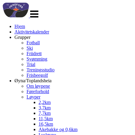
Veksle
navigasjon
Hjem
Aktivitetskalender
Grupper
Fotball
Ski
Friidrett
Svømming
Trial
Treningsstudio
Frisbeegolf
Øyna/Toplandsheia
Om løypene
Føreforhold
Løyper
2,2km
3,7km
7,7km
11,5km
16,5km
Akebakke og 0,6km
Lysløype