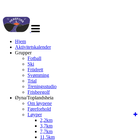
Veksle
navigasjon
Hjem
Aktivitetskalender
Grupper
Fotball
Ski
Friidrett
Svømming
Trial
Treningsstudio
Frisbeegolf
Øyna/Toplandsheia
Om løypene
Føreforhold
Løyper
2,2km
3,7km
7,7km
11,5km