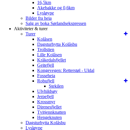
16,5km
Akebakke og 0,6km
Lysløype
Bilder fra heia
Salg av boka Sørlandsekspressen
Aktiviteter & turer
Turer
Kolåsen
Dagsturhytta Kolåsbu
Trollstien
Lille Kolåsen
Kråkedalsfjellet
Geitefjell
Kongevegen: Retterstøl - Uldal
Fosseheia
Robufjell
Stekilen
Ulvhildsøy
Jerpefjell
Krossmyr
Direnesfjellet
Tvitjennknatten
Hengeknuten
Dagsturhytta Kolåsbu
Lysløype