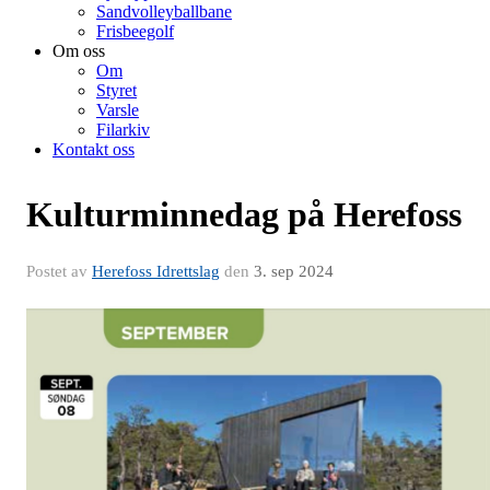
Sandvolleyballbane
Frisbeegolf
Om oss
Om
Styret
Varsle
Filarkiv
Kontakt oss
Kulturminnedag på Herefoss
Postet av
Herefoss Idrettslag
den
3. sep 2024