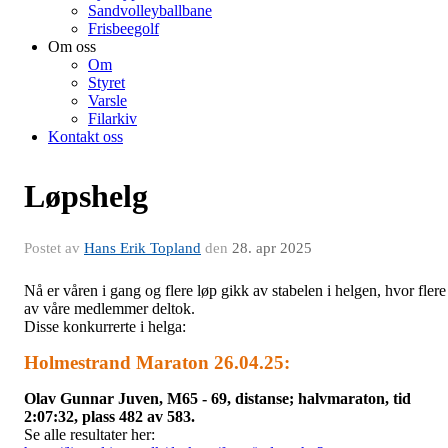
Sandvolleyballbane
Frisbeegolf
Om oss
Om
Styret
Varsle
Filarkiv
Kontakt oss
Løpshelg
Postet av
Hans Erik Topland
den
28. apr 2025
Nå er våren i gang og flere løp gikk av stabelen i helgen, hvor flere
av våre medlemmer deltok.
Disse konkurrerte i helga:
Holmestrand Maraton 26.04.25:
Olav Gunnar Juven, M65 - 69, distanse; halvmaraton, tid
2:07:32, plass 482 av 583.
Se alle resultater her: