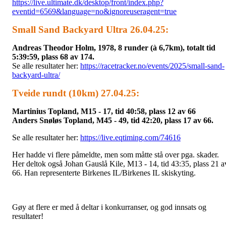
https://live.ultimate.dk/desktop/front/index.php?
eventid=6569&language=no&ignoreuseragent=true
Small Sand Backyard Ultra 26.04.25:
Andreas Theodor Holm, 1978, 8 runder (à 6,7km), totalt tid
5:39:59, plass 68 av 174.
Se alle resultater her:
https://racetracker.no/events/2025/small-sand-
backyard-ultra/
Tveide rundt (10km) 27.04.25:
Martinius Topland, M15 - 17, tid 40:58, plass 12 av 66
Anders Snøløs Topland, M45 - 49, tid 42:20, plass 17 av 66.
Se alle resultater her:
https://live.eqtiming.com/74616
Her hadde vi flere påmeldte, men som måtte stå over pga. skader.
Her deltok også Johan Gauslå Kile, M13 - 14, tid 43:35, plass 21 a
66. Han representerte Birkenes IL/Birkenes IL skiskyting.
Gøy at flere er med å deltar i konkurranser, og god innsats og
resultater!