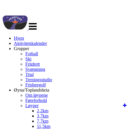
Veksle
navigasjon
Hjem
Aktivitetskalender
Grupper
Fotball
Ski
Friidrett
Svømming
Trial
Treningsstudio
Frisbeegolf
Øyna/Toplandsheia
Om løypene
Føreforhold
Løyper
2,2km
3,7km
7,7km
11,5km