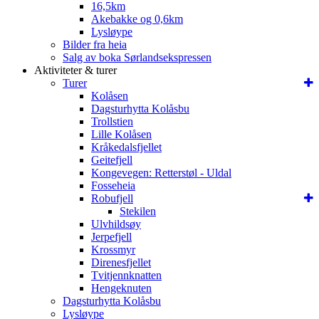
16,5km
Akebakke og 0,6km
Lysløype
Bilder fra heia
Salg av boka Sørlandsekspressen
Aktiviteter & turer
Turer
Kolåsen
Dagsturhytta Kolåsbu
Trollstien
Lille Kolåsen
Kråkedalsfjellet
Geitefjell
Kongevegen: Retterstøl - Uldal
Fosseheia
Robufjell
Stekilen
Ulvhildsøy
Jerpefjell
Krossmyr
Direnesfjellet
Tvitjennknatten
Hengeknuten
Dagsturhytta Kolåsbu
Lysløype