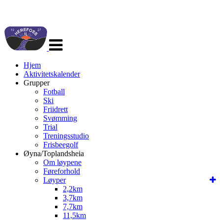
Veksle
navigasjon
Hjem
Aktivitetskalender
Grupper
Fotball
Ski
Friidrett
Svømming
Trial
Treningsstudio
Frisbeegolf
Øyna/Toplandsheia
Om løypene
Føreforhold
Løyper
2,2km
3,7km
7,7km
11,5km