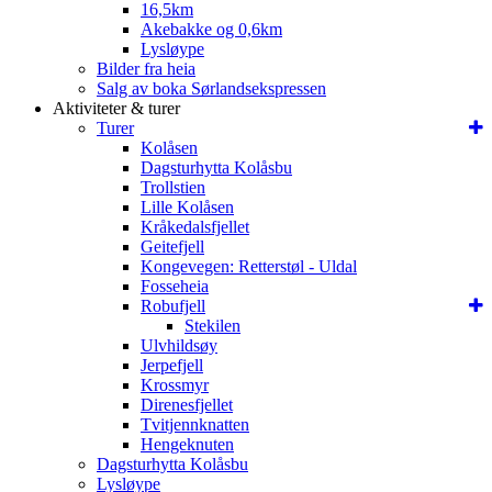
16,5km
Akebakke og 0,6km
Lysløype
Bilder fra heia
Salg av boka Sørlandsekspressen
Aktiviteter & turer
Turer
Kolåsen
Dagsturhytta Kolåsbu
Trollstien
Lille Kolåsen
Kråkedalsfjellet
Geitefjell
Kongevegen: Retterstøl - Uldal
Fosseheia
Robufjell
Stekilen
Ulvhildsøy
Jerpefjell
Krossmyr
Direnesfjellet
Tvitjennknatten
Hengeknuten
Dagsturhytta Kolåsbu
Lysløype