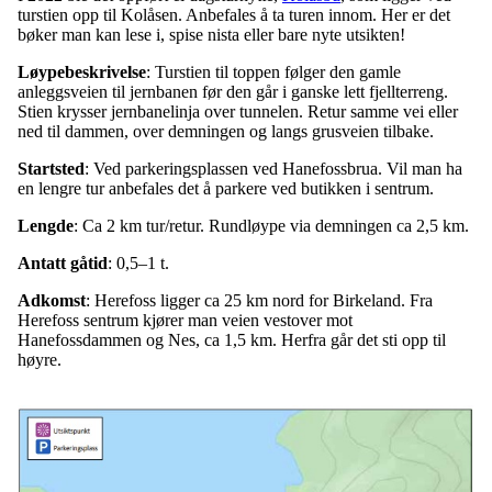
turstien opp til Kolåsen. Anbefales å ta turen innom. Her er det
bøker man kan lese i, spise nista eller bare nyte utsikten!
Løypebeskrivelse
: Turstien til toppen følger den gamle
anleggsveien til jernbanen før den går i ganske lett fjellterreng.
Stien krysser jernbanelinja over tunnelen. Retur samme vei eller
ned til dammen, over demningen og langs grusveien tilbake.
Startsted
: Ved parkeringsplassen ved Hanefossbrua. Vil man ha
en lengre tur anbefales det å parkere ved butikken i sentrum.
Lengde
: Ca 2 km tur/retur. Rundløype via demningen ca 2,5 km.
Antatt gåtid
: 0,5–1 t.
Adkomst
: Herefoss ligger ca 25 km nord for Birkeland. Fra
Herefoss sentrum kjører man veien vestover mot
Hanefossdammen og Nes, ca 1,5 km. Herfra går det sti opp til
høyre.