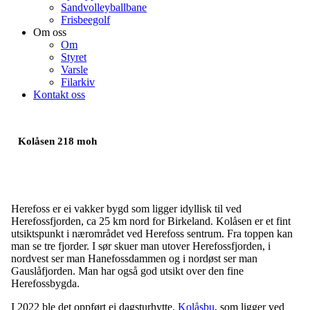
Sandvolleyballbane
Frisbeegolf
Om oss
Om
Styret
Varsle
Filarkiv
Kontakt oss
Kolåsen 218 moh
Herefoss er ei vakker bygd som ligger idyllisk til ved
Herefossfjorden, ca 25 km nord for Birkeland. Kolåsen er et fint
utsiktspunkt i nærområdet ved Herefoss sentrum. Fra toppen kan
man se tre fjorder. I sør skuer man utover Herefossfjorden, i
nordvest ser man Hanefossdammen og i nordøst ser man
Gauslåfjorden. Man har også god utsikt over den fine
Herefossbygda.
I 2022 ble det oppført ei dagsturhytte,
Kolåsbu
, som ligger ved