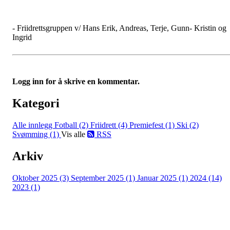
- Friidrettsgruppen v/ Hans Erik, Andreas, Terje, Gunn- Kristin og
Ingrid
Logg inn for å skrive en kommentar.
Kategori
Alle innlegg
Fotball (2)
Friidrett (4)
Premiefest (1)
Ski (2)
Svømming (1)
Vis alle
RSS
Arkiv
Oktober 2025 (3)
September 2025 (1)
Januar 2025 (1)
2024 (14)
2023 (1)