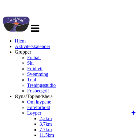
Veksle
navigasjon
Hjem
Aktivitetskalender
Grupper
Fotball
Ski
Friidrett
Svømming
Trial
Treningsstudio
Frisbeegolf
Øyna/Toplandsheia
Om løypene
Føreforhold
Løyper
2,2km
3,7km
7,7km
11,5km