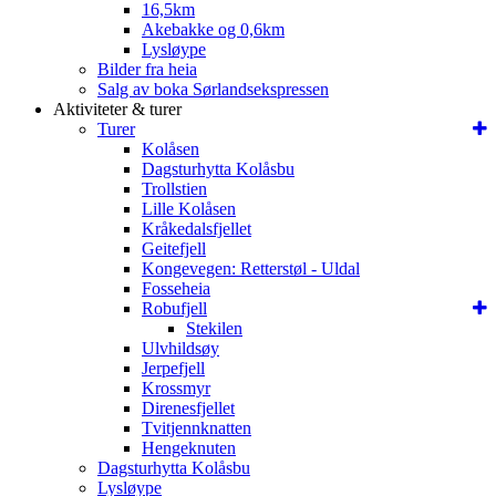
16,5km
Akebakke og 0,6km
Lysløype
Bilder fra heia
Salg av boka Sørlandsekspressen
Aktiviteter & turer
Turer
Kolåsen
Dagsturhytta Kolåsbu
Trollstien
Lille Kolåsen
Kråkedalsfjellet
Geitefjell
Kongevegen: Retterstøl - Uldal
Fosseheia
Robufjell
Stekilen
Ulvhildsøy
Jerpefjell
Krossmyr
Direnesfjellet
Tvitjennknatten
Hengeknuten
Dagsturhytta Kolåsbu
Lysløype