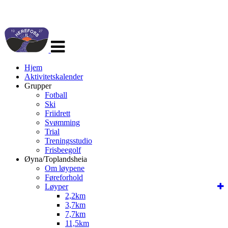
Veksle
navigasjon
Hjem
Aktivitetskalender
Grupper
Fotball
Ski
Friidrett
Svømming
Trial
Treningsstudio
Frisbeegolf
Øyna/Toplandsheia
Om løypene
Føreforhold
Løyper
2,2km
3,7km
7,7km
11,5km