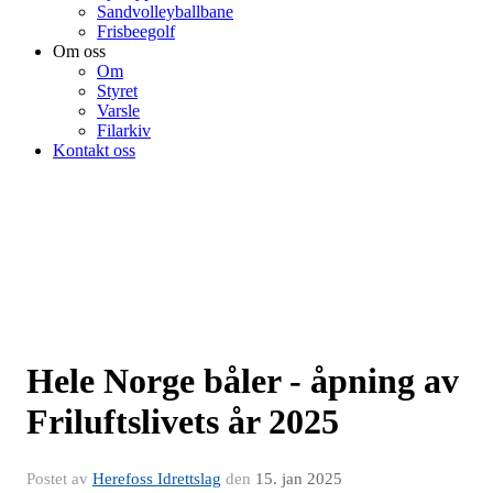
Sandvolleyballbane
Frisbeegolf
Om oss
Om
Styret
Varsle
Filarkiv
Kontakt oss
Hele Norge båler - åpning av
Friluftslivets år 2025
Postet av
Herefoss Idrettslag
den
15. jan 2025