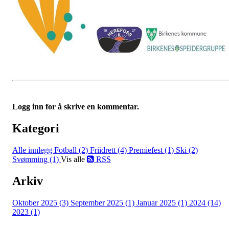
Logg inn for å skrive en kommentar.
Kategori
Alle innlegg
Fotball (2)
Friidrett (4)
Premiefest (1)
Ski (2)
Svømming (1)
Vis alle
RSS
Arkiv
Oktober 2025 (3)
September 2025 (1)
Januar 2025 (1)
2024 (14)
2023 (1)