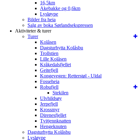
16,5km
Akebakke og 0,6km
Lysløype
Bilder fra heia
Salg av boka Sørlandsekspressen
Aktiviteter & turer
Turer
Kolåsen
Dagsturhytta Kolåsbu
Trollstien
Lille Kolåsen
Kråkedalsfjellet
Geitefjell
Kongevegen: Retterstøl - Uldal
Fosseheia
Robufjell
Stekilen
Ulvhildsøy
Jerpefjell
Krossmyr
Direnesfjellet
Tvitjennknatten
Hengeknuten
Dagsturhytta Kolåsbu
Lysløype