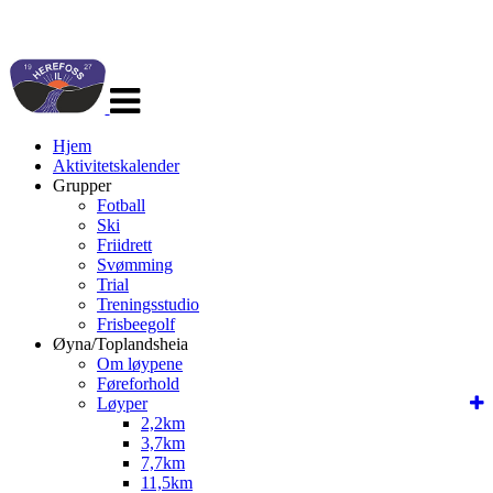
Veksle
navigasjon
Hjem
Aktivitetskalender
Grupper
Fotball
Ski
Friidrett
Svømming
Trial
Treningsstudio
Frisbeegolf
Øyna/Toplandsheia
Om løypene
Føreforhold
Løyper
2,2km
3,7km
7,7km
11,5km