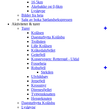
16,5km
Akebakke og 0,6km
Lysløype
Bilder fra heia
Salg av boka Sørlandsekspressen
Aktiviteter & turer
Turer
Kolåsen
Dagsturhytta Kolåsbu
Trollstien
Lille Kolåsen
Kråkedalsfjellet
Geitefjell
Kongevegen: Retterstøl - Uldal
Fosseheia
Robufjell
Stekilen
Ulvhildsøy
Jerpefjell
Krossmyr
Direnesfjellet
Tvitjennknatten
Hengeknuten
Dagsturhytta Kolåsbu
Lysløype