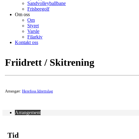
Sandvolleyballbane
Frisbeegolf
Om oss
Om
Styret
Varsle
Filarkiv
Kontakt oss
Friidrett / Skitrening
Arrangør:
Herefoss Idrettslag
Arrangement
Tid