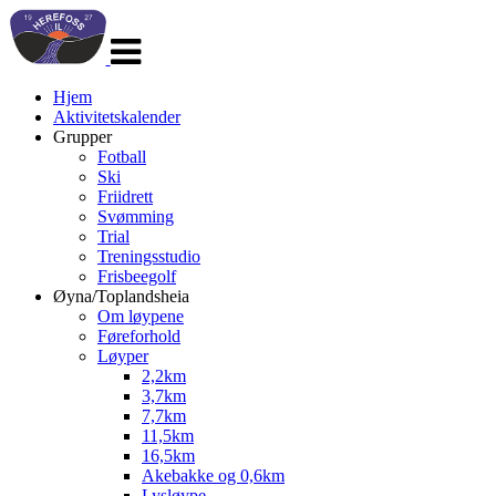
Veksle
navigasjon
Hjem
Aktivitetskalender
Grupper
Fotball
Ski
Friidrett
Svømming
Trial
Treningsstudio
Frisbeegolf
Øyna/Toplandsheia
Om løypene
Føreforhold
Løyper
2,2km
3,7km
7,7km
11,5km
16,5km
Akebakke og 0,6km
Lysløype