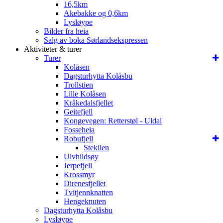
16,5km
Akebakke og 0,6km
Lysløype
Bilder fra heia
Salg av boka Sørlandsekspressen
Aktiviteter & turer
Turer
Kolåsen
Dagsturhytta Kolåsbu
Trollstien
Lille Kolåsen
Kråkedalsfjellet
Geitefjell
Kongevegen: Retterstøl - Uldal
Fosseheia
Robufjell
Stekilen
Ulvhildsøy
Jerpefjell
Krossmyr
Direnesfjellet
Tvitjennknatten
Hengeknuten
Dagsturhytta Kolåsbu
Lysløype