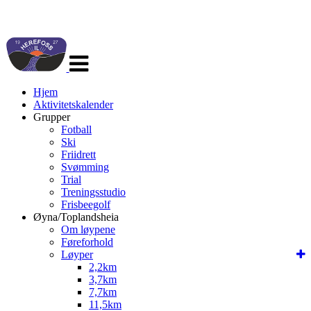
Veksle
navigasjon
Hjem
Aktivitetskalender
Grupper
Fotball
Ski
Friidrett
Svømming
Trial
Treningsstudio
Frisbeegolf
Øyna/Toplandsheia
Om løypene
Føreforhold
Løyper
2,2km
3,7km
7,7km
11,5km