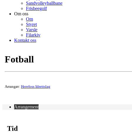
Sandvolleyballbane
Frisbeegolf
Om oss
Om
Styret
Varsle
Filarkiv
Kontakt oss
Fotball
Arrangør:
Herefoss Idrettslag
Arrangement
Tid