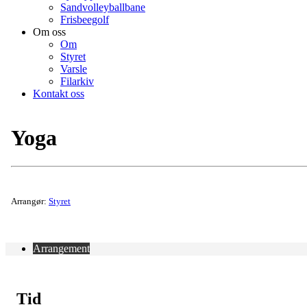
Sandvolleyballbane
Frisbeegolf
Om oss
Om
Styret
Varsle
Filarkiv
Kontakt oss
Yoga
Arrangør:
Styret
Arrangement
Tid