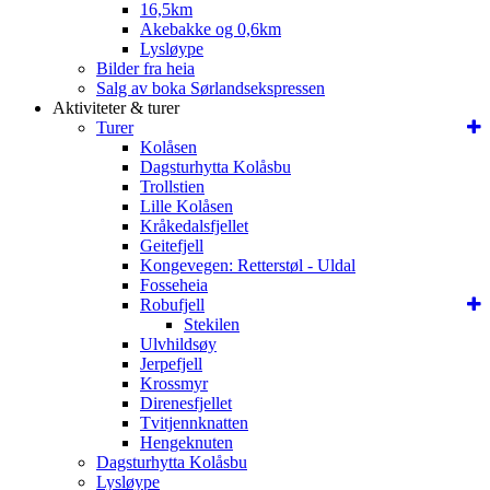
16,5km
Akebakke og 0,6km
Lysløype
Bilder fra heia
Salg av boka Sørlandsekspressen
Aktiviteter & turer
Turer
Kolåsen
Dagsturhytta Kolåsbu
Trollstien
Lille Kolåsen
Kråkedalsfjellet
Geitefjell
Kongevegen: Retterstøl - Uldal
Fosseheia
Robufjell
Stekilen
Ulvhildsøy
Jerpefjell
Krossmyr
Direnesfjellet
Tvitjennknatten
Hengeknuten
Dagsturhytta Kolåsbu
Lysløype