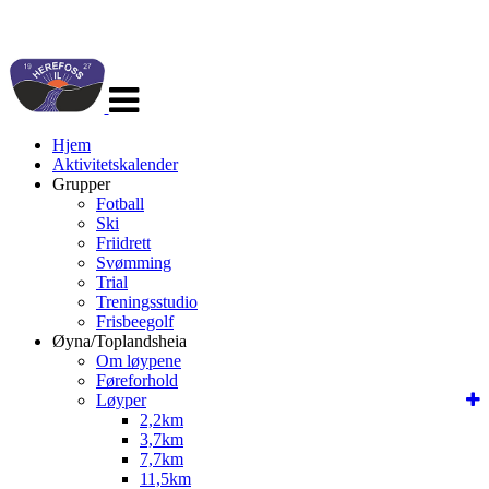
Veksle
navigasjon
Hjem
Aktivitetskalender
Grupper
Fotball
Ski
Friidrett
Svømming
Trial
Treningsstudio
Frisbeegolf
Øyna/Toplandsheia
Om løypene
Føreforhold
Løyper
2,2km
3,7km
7,7km
11,5km